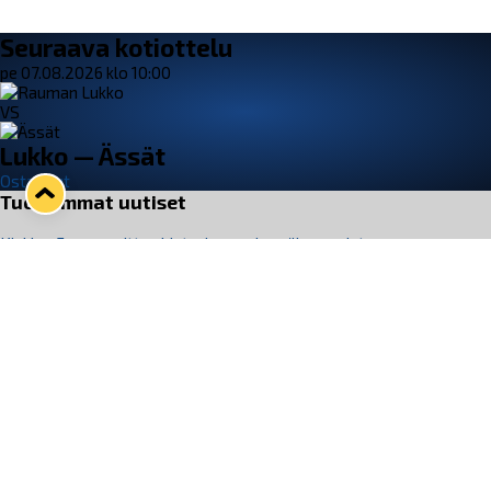
Seuraava kotiottelu
pe 07.08.2026 klo 10:00
VS
Lukko — Ässät
Osta liput
Tuoreimmat uutiset
Kiekko-Espoo voittaa historian ensimmäisen naisten
Pitsiturnauksen
Lue juttu »
Pitsiturnauksen päiväliput on loppuunmyyty – Pitsitunnelmaan
pääset myös Marina Vistan terassilla
Lue juttu »
Lukko ja pirkanmaalainen vaatevalmistaja Nousu yhteistyöhön
Lue juttu »
Aapo Vanninen Nuorten Leijonien mukana
Lue juttu »