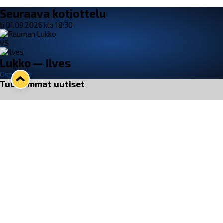
Seuraava kotiottelu
ti 01.09.2026 klo 18:30
VS
Lukko — Ilves
Osta liput
Tuoreimmat uutiset
33. Pitsiturnaus päätökseen – HPK nappasi Knypyl-pystin
Lue juttu »
Otteluliput juhlakaudelle 26–27 nyt myynnissä!
Lue juttu »
Kiekko-Espoo voittaa historian ensimmäisen naisten
Pitsiturnauksen
Lue juttu »
Pitsiturnauksen päiväliput on loppuunmyyty – Pitsitunnelmaan
pääset myös Marina Vistan terassilla
Lue juttu »