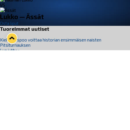
VS
Lukko — Ässät
Osta liput
Tuoreimmat uutiset
Kiekko-Espoo voittaa historian ensimmäisen naisten
Pitsiturnauksen
Lue juttu »
Pitsiturnauksen päiväliput on loppuunmyyty – Pitsitunnelmaan
pääset myös Marina Vistan terassilla
Lue juttu »
Lukko ja pirkanmaalainen vaatevalmistaja Nousu yhteistyöhön
Lue juttu »
Aapo Vanninen Nuorten Leijonien mukana
Lue juttu »
Rauman Lukko Oy on ostanut Marina Vista Oy:n liiketoiminnan
Raumalta
Lue juttu »