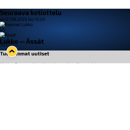
Seuraava kotiottelu
pe 07.08.2026 klo 10:00
VS
Lukko — Ässät
Osta liput
Tuoreimmat uutiset
Kiekko-Espoo voittaa historian ensimmäisen naisten
Pitsiturnauksen
Lue juttu »
Pitsiturnauksen päiväliput on loppuunmyyty – Pitsitunnelmaan
pääset myös Marina Vistan terassilla
Lue juttu »
Lukko ja pirkanmaalainen vaatevalmistaja Nousu yhteistyöhön
Lue juttu »
Aapo Vanninen Nuorten Leijonien mukana
Lue juttu »