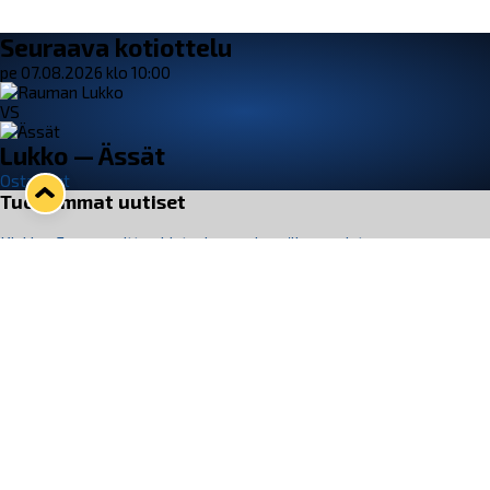
Seuraava kotiottelu
pe 07.08.2026 klo 10:00
VS
Lukko — Ässät
Osta liput
Tuoreimmat uutiset
Kiekko-Espoo voittaa historian ensimmäisen naisten
Pitsiturnauksen
Lue juttu »
Pitsiturnauksen päiväliput on loppuunmyyty – Pitsitunnelmaan
pääset myös Marina Vistan terassilla
Lue juttu »
Lukko ja pirkanmaalainen vaatevalmistaja Nousu yhteistyöhön
Lue juttu »
Aapo Vanninen Nuorten Leijonien mukana
Lue juttu »