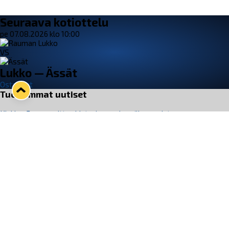
Seuraava kotiottelu
pe 07.08.2026 klo 10:00
VS
Lukko — Ässät
Osta liput
Tuoreimmat uutiset
Kiekko-Espoo voittaa historian ensimmäisen naisten
Pitsiturnauksen
Lue juttu »
Pitsiturnauksen päiväliput on loppuunmyyty – Pitsitunnelmaan
pääset myös Marina Vistan terassilla
Lue juttu »
Lukko ja pirkanmaalainen vaatevalmistaja Nousu yhteistyöhön
Lue juttu »
Aapo Vanninen Nuorten Leijonien mukana
Lue juttu »