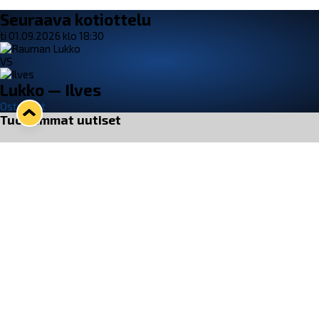
Seuraava kotiottelu
ti 01.09.2026 klo 18:30
VS
Lukko — Ilves
Osta liput
Tuoreimmat uutiset
33. Pitsiturnaus päätökseen – HPK nappasi Knypyl-pystin
Lue juttu »
Otteluliput juhlakaudelle 26–27 nyt myynnissä!
Lue juttu »
Kiekko-Espoo voittaa historian ensimmäisen naisten
Pitsiturnauksen
Lue juttu »
Pitsiturnauksen päiväliput on loppuunmyyty – Pitsitunnelmaan
pääset myös Marina Vistan terassilla
Lue juttu »