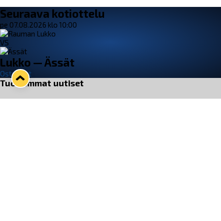
Seuraava kotiottelu
pe 07.08.2026 klo 10:00
VS
Lukko — Ässät
Osta liput
Tuoreimmat uutiset
Pitsiturnauksen päiväliput on loppuunmyyty – Pitsitunnelmaan
pääset myös Marina Vistan terassilla
Lue juttu »
Lukko ja pirkanmaalainen vaatevalmistaja Nousu yhteistyöhön
Lue juttu »
Aapo Vanninen Nuorten Leijonien mukana
Lue juttu »
Rauman Lukko Oy on ostanut Marina Vista Oy:n liiketoiminnan
Raumalta
Lue juttu »