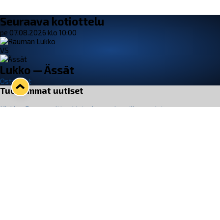
Seuraava kotiottelu
pe 07.08.2026 klo 10:00
VS
Lukko — Ässät
Osta liput
Tuoreimmat uutiset
Kiekko-Espoo voittaa historian ensimmäisen naisten
Pitsiturnauksen
Lue juttu »
Pitsiturnauksen päiväliput on loppuunmyyty – Pitsitunnelmaan
pääset myös Marina Vistan terassilla
Lue juttu »
Lukko ja pirkanmaalainen vaatevalmistaja Nousu yhteistyöhön
Lue juttu »
Aapo Vanninen Nuorten Leijonien mukana
Lue juttu »