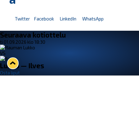
Twitter
Facebook
LinkedIn
WhatsApp
Seuraava kotiottelu
ti 01.09.2026 klo 18:30
VS
Lukko — Ilves
Osta liput
Tuoreimmat uutiset
33. Pitsiturnaus päätökseen – HPK nappasi Knypyl-pystin
Lue juttu »
Otteluliput juhlakaudelle 26–27 nyt myynnissä!
Lue juttu »
Kiekko-Espoo voittaa historian ensimmäisen naisten
Pitsiturnauksen
Lue juttu »