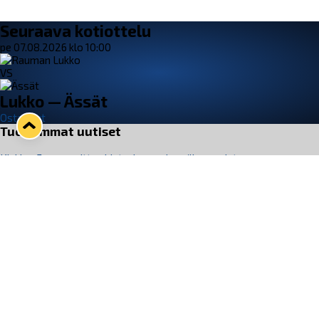
Seuraava kotiottelu
pe 07.08.2026 klo 10:00
VS
Lukko — Ässät
Osta liput
Tuoreimmat uutiset
Kiekko-Espoo voittaa historian ensimmäisen naisten
Pitsiturnauksen
Lue juttu »
Pitsiturnauksen päiväliput on loppuunmyyty – Pitsitunnelmaan
pääset myös Marina Vistan terassilla
Lue juttu »
Lukko ja pirkanmaalainen vaatevalmistaja Nousu yhteistyöhön
Lue juttu »
Aapo Vanninen Nuorten Leijonien mukana
Lue juttu »