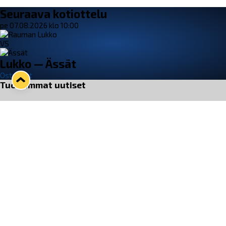
Seuraava kotiottelu
pe 07.08.2026 klo 10:00
VS
Lukko — Ässät
Osta liput
Tuoreimmat uutiset
Pitsiturnauksen päiväliput on loppuunmyyty – Pitsitunnelmaan
pääset myös Marina Vistan terassilla
Lue juttu »
Lukko ja pirkanmaalainen vaatevalmistaja Nousu yhteistyöhön
Lue juttu »
Aapo Vanninen Nuorten Leijonien mukana
Lue juttu »
Rauman Lukko Oy on ostanut Marina Vista Oy:n liiketoiminnan
Raumalta
Lue juttu »