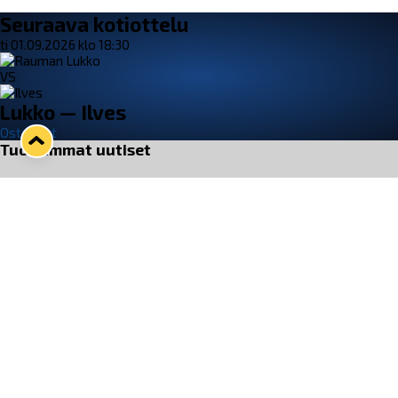
Seuraava kotiottelu
ti 01.09.2026 klo 18:30
VS
Lukko — Ilves
Osta liput
Tuoreimmat uutiset
33. Pitsiturnaus päätökseen – HPK nappasi Knypyl-pystin
Lue juttu »
Otteluliput juhlakaudelle 26–27 nyt myynnissä!
Lue juttu »
Kiekko-Espoo voittaa historian ensimmäisen naisten
Pitsiturnauksen
Lue juttu »
Pitsiturnauksen päiväliput on loppuunmyyty – Pitsitunnelmaan
pääset myös Marina Vistan terassilla
Lue juttu »