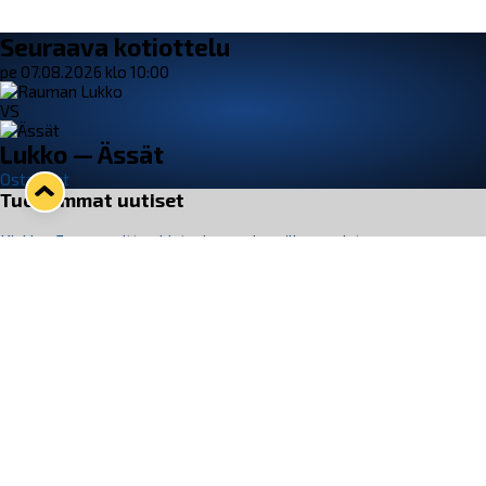
Seuraava kotiottelu
pe 07.08.2026 klo 10:00
VS
Lukko — Ässät
Osta liput
Tuoreimmat uutiset
Kiekko-Espoo voittaa historian ensimmäisen naisten
Pitsiturnauksen
Lue juttu »
Pitsiturnauksen päiväliput on loppuunmyyty – Pitsitunnelmaan
pääset myös Marina Vistan terassilla
Lue juttu »
Lukko ja pirkanmaalainen vaatevalmistaja Nousu yhteistyöhön
Lue juttu »
Aapo Vanninen Nuorten Leijonien mukana
Lue juttu »