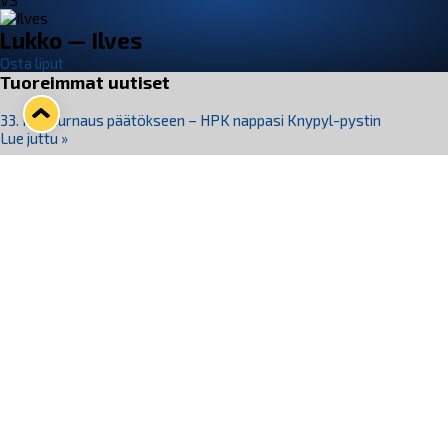
VS
Lukko — Ilves
Osta liput
Tuoreimmat uutiset
33. Pitsiturnaus päätökseen – HPK nappasi Knypyl-pystin
Lue juttu »
Otteluliput juhlakaudelle 26–27 nyt myynnissä!
Lue juttu »
Kiekko-Espoo voittaa historian ensimmäisen naisten
Pitsiturnauksen
Lue juttu »
Pitsiturnauksen päiväliput on loppuunmyyty – Pitsitunnelmaan
pääset myös Marina Vistan terassilla
Lue juttu »
Lukko ja pirkanmaalainen vaatevalmistaja Nousu yhteistyöhön
Lue juttu »
Seuraa Lukkoa somessa