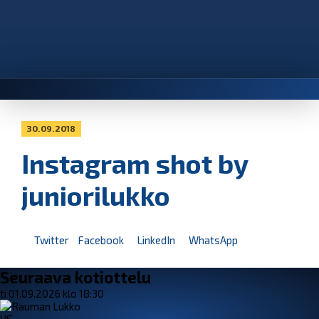
30.09.2018
Instagram shot by
juniorilukko
Twitter
Facebook
LinkedIn
WhatsApp
Seuraava kotiottelu
ti 01.09.2026 klo 18:30