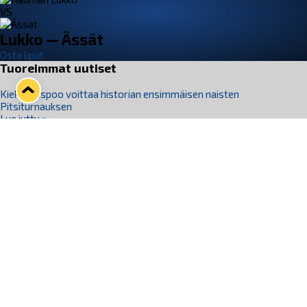
VS
Lukko — Ässät
Osta liput
Tuoreimmat uutiset
Kiekko-Espoo voittaa historian ensimmäisen naisten
Pitsiturnauksen
Lue juttu »
Pitsiturnauksen päiväliput on loppuunmyyty – Pitsitunnelmaan
pääset myös Marina Vistan terassilla
Lue juttu »
Lukko ja pirkanmaalainen vaatevalmistaja Nousu yhteistyöhön
Lue juttu »
Aapo Vanninen Nuorten Leijonien mukana
Lue juttu »
Rauman Lukko Oy on ostanut Marina Vista Oy:n liiketoiminnan
Raumalta
Lue juttu »