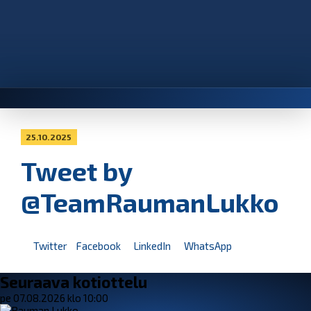
25.10.2025
Tweet by
@TeamRaumanLukko
Twitter
Facebook
LinkedIn
WhatsApp
Seuraava kotiottelu
pe 07.08.2026 klo 10:00