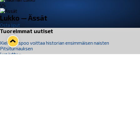
VS
Lukko — Ässät
Osta liput
Tuoreimmat uutiset
Kiekko-Espoo voittaa historian ensimmäisen naisten
Pitsiturnauksen
Lue juttu »
Pitsiturnauksen päiväliput on loppuunmyyty – Pitsitunnelmaan
pääset myös Marina Vistan terassilla
Lue juttu »
Lukko ja pirkanmaalainen vaatevalmistaja Nousu yhteistyöhön
Lue juttu »
Aapo Vanninen Nuorten Leijonien mukana
Lue juttu »
Rauman Lukko Oy on ostanut Marina Vista Oy:n liiketoiminnan
Raumalta
Lue juttu »