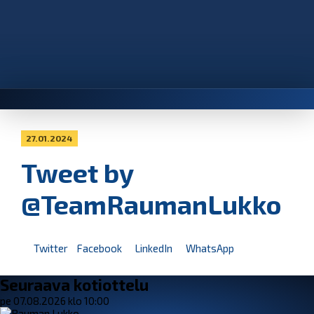
27.01.2024
Tweet by
@TeamRaumanLukko
Twitter
Facebook
LinkedIn
WhatsApp
Seuraava kotiottelu
pe 07.08.2026 klo 10:00