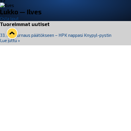
VS
Lukko — Ilves
Osta liput
Tuoreimmat uutiset
33. Pitsiturnaus päätökseen – HPK nappasi Knypyl-pystin
Lue juttu »
Otteluliput juhlakaudelle 26–27 nyt myynnissä!
Lue juttu »
Kiekko-Espoo voittaa historian ensimmäisen naisten
Pitsiturnauksen
Lue juttu »
Pitsiturnauksen päiväliput on loppuunmyyty – Pitsitunnelmaan
pääset myös Marina Vistan terassilla
Lue juttu »
Lukko ja pirkanmaalainen vaatevalmistaja Nousu yhteistyöhön
Lue juttu »
Seuraa Lukkoa somessa