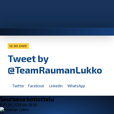
12.03.2025
Tweet by
@TeamRaumanLukko
Twitter
Facebook
LinkedIn
WhatsApp
Seuraava kotiottelu
ti 01.09.2026 klo 18:30