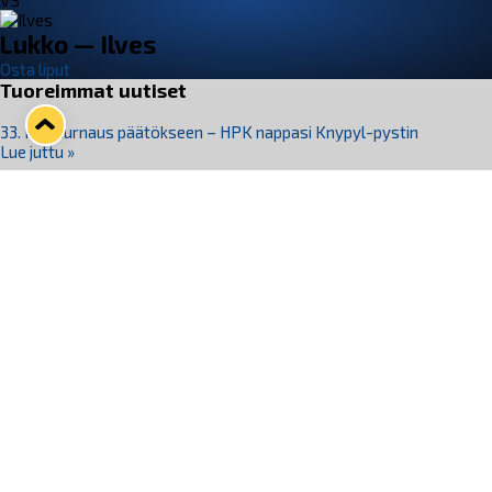
VS
Lukko — Ilves
Osta liput
Tuoreimmat uutiset
33. Pitsiturnaus päätökseen – HPK nappasi Knypyl-pystin
Lue juttu »
Otteluliput juhlakaudelle 26–27 nyt myynnissä!
Lue juttu »
Kiekko-Espoo voittaa historian ensimmäisen naisten
Pitsiturnauksen
Lue juttu »
Pitsiturnauksen päiväliput on loppuunmyyty – Pitsitunnelmaan
pääset myös Marina Vistan terassilla
Lue juttu »
Lukko ja pirkanmaalainen vaatevalmistaja Nousu yhteistyöhön
Lue juttu »
Seuraa Lukkoa somessa