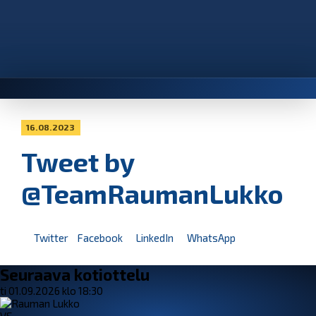
16.08.2023
Tweet by
@TeamRaumanLukko
Twitter
Facebook
LinkedIn
WhatsApp
Seuraava kotiottelu
ti 01.09.2026 klo 18:30