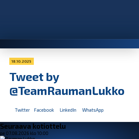
18.10.2025
Tweet by
@TeamRaumanLukko
Twitter
Facebook
LinkedIn
WhatsApp
Seuraava kotiottelu
pe 07.08.2026 klo 10:00