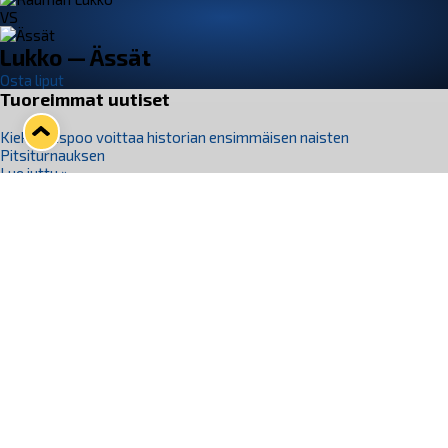
VS
Lukko — Ässät
Osta liput
Tuoreimmat uutiset
Kiekko-Espoo voittaa historian ensimmäisen naisten
Pitsiturnauksen
Lue juttu »
Pitsiturnauksen päiväliput on loppuunmyyty – Pitsitunnelmaan
pääset myös Marina Vistan terassilla
Lue juttu »
Lukko ja pirkanmaalainen vaatevalmistaja Nousu yhteistyöhön
Lue juttu »
Aapo Vanninen Nuorten Leijonien mukana
Lue juttu »
Rauman Lukko Oy on ostanut Marina Vista Oy:n liiketoiminnan
Raumalta
Lue juttu »