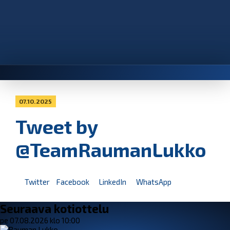
07.10.2025
Tweet by
@TeamRaumanLukko
Twitter
Facebook
LinkedIn
WhatsApp
Seuraava kotiottelu
pe 07.08.2026 klo 10:00