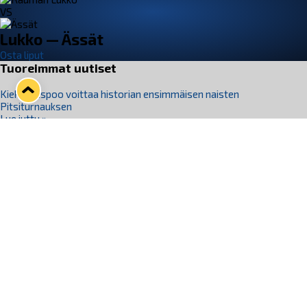
VS
Lukko — Ässät
Osta liput
Tuoreimmat uutiset
Kiekko-Espoo voittaa historian ensimmäisen naisten
Pitsiturnauksen
Lue juttu »
Pitsiturnauksen päiväliput on loppuunmyyty – Pitsitunnelmaan
pääset myös Marina Vistan terassilla
Lue juttu »
Lukko ja pirkanmaalainen vaatevalmistaja Nousu yhteistyöhön
Lue juttu »
Aapo Vanninen Nuorten Leijonien mukana
Lue juttu »
Rauman Lukko Oy on ostanut Marina Vista Oy:n liiketoiminnan
Raumalta
Lue juttu »