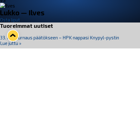
VS
Lukko — Ilves
Osta liput
Tuoreimmat uutiset
33. Pitsiturnaus päätökseen – HPK nappasi Knypyl-pystin
Lue juttu »
Otteluliput juhlakaudelle 26–27 nyt myynnissä!
Lue juttu »
Kiekko-Espoo voittaa historian ensimmäisen naisten
Pitsiturnauksen
Lue juttu »
Pitsiturnauksen päiväliput on loppuunmyyty – Pitsitunnelmaan
pääset myös Marina Vistan terassilla
Lue juttu »
Lukko ja pirkanmaalainen vaatevalmistaja Nousu yhteistyöhön
Lue juttu »
Seuraa Lukkoa somessa