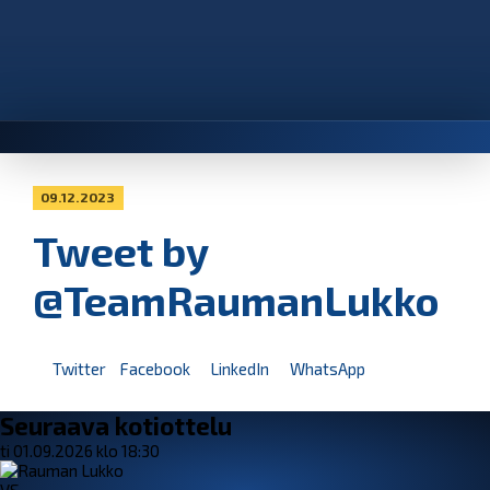
09.12.2023
Tweet by
@TeamRaumanLukko
Twitter
Facebook
LinkedIn
WhatsApp
Seuraava kotiottelu
ti 01.09.2026 klo 18:30