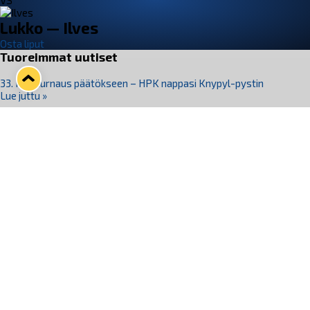
VS
Lukko — Ilves
Osta liput
Tuoreimmat uutiset
33. Pitsiturnaus päätökseen – HPK nappasi Knypyl-pystin
Lue juttu »
Otteluliput juhlakaudelle 26–27 nyt myynnissä!
Lue juttu »
Kiekko-Espoo voittaa historian ensimmäisen naisten
Pitsiturnauksen
Lue juttu »
Pitsiturnauksen päiväliput on loppuunmyyty – Pitsitunnelmaan
pääset myös Marina Vistan terassilla
Lue juttu »
Lukko ja pirkanmaalainen vaatevalmistaja Nousu yhteistyöhön
Lue juttu »
Seuraa Lukkoa somessa