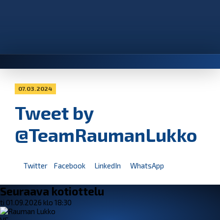
07.03.2024
Tweet by
@TeamRaumanLukko
Twitter
Facebook
LinkedIn
WhatsApp
Seuraava kotiottelu
ti 01.09.2026 klo 18:30