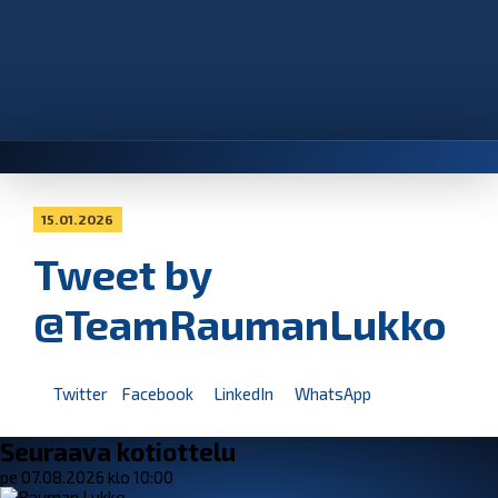
15.01.2026
Tweet by
@TeamRaumanLukko
Twitter
Facebook
LinkedIn
WhatsApp
Seuraava kotiottelu
pe 07.08.2026 klo 10:00