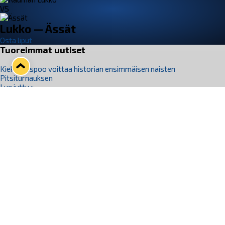
VS
Lukko — Ässät
Osta liput
Tuoreimmat uutiset
Kiekko-Espoo voittaa historian ensimmäisen naisten
Pitsiturnauksen
Lue juttu »
Pitsiturnauksen päiväliput on loppuunmyyty – Pitsitunnelmaan
pääset myös Marina Vistan terassilla
Lue juttu »
Lukko ja pirkanmaalainen vaatevalmistaja Nousu yhteistyöhön
Lue juttu »
Aapo Vanninen Nuorten Leijonien mukana
Lue juttu »
Rauman Lukko Oy on ostanut Marina Vista Oy:n liiketoiminnan
Raumalta
Lue juttu »