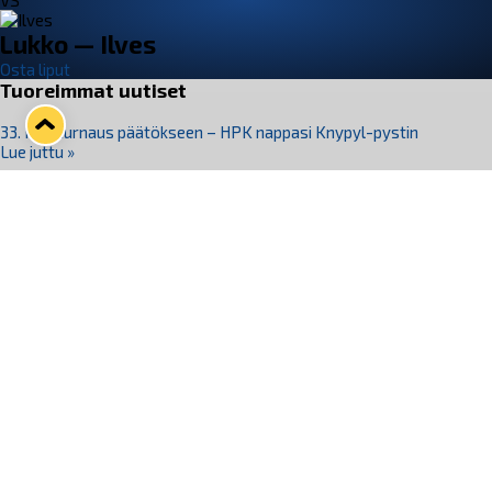
VS
Lukko — Ilves
Osta liput
Tuoreimmat uutiset
33. Pitsiturnaus päätökseen – HPK nappasi Knypyl-pystin
Lue juttu »
Otteluliput juhlakaudelle 26–27 nyt myynnissä!
Lue juttu »
Kiekko-Espoo voittaa historian ensimmäisen naisten
Pitsiturnauksen
Lue juttu »
Pitsiturnauksen päiväliput on loppuunmyyty – Pitsitunnelmaan
pääset myös Marina Vistan terassilla
Lue juttu »
Lukko ja pirkanmaalainen vaatevalmistaja Nousu yhteistyöhön
Lue juttu »
Seuraa Lukkoa somessa