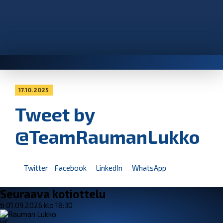
17.10.2025
Tweet by
@TeamRaumanLukko
Twitter
Facebook
LinkedIn
WhatsApp
Seuraava kotiottelu
ti 01.09.2026 klo 18:30