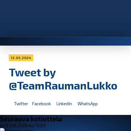
12.03.2024
Tweet by
@TeamRaumanLukko
Twitter
Facebook
LinkedIn
WhatsApp
Seuraava kotiottelu
pe 07.08.2026 klo 10:00