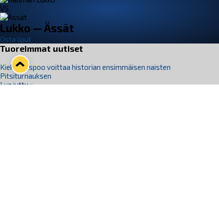
VS
Lukko — Ässät
Osta liput
Tuoreimmat uutiset
Kiekko-Espoo voittaa historian ensimmäisen naisten
Pitsiturnauksen
Lue juttu »
Pitsiturnauksen päiväliput on loppuunmyyty – Pitsitunnelmaan
pääset myös Marina Vistan terassilla
Lue juttu »
Lukko ja pirkanmaalainen vaatevalmistaja Nousu yhteistyöhön
Lue juttu »
Aapo Vanninen Nuorten Leijonien mukana
Lue juttu »
Rauman Lukko Oy on ostanut Marina Vista Oy:n liiketoiminnan
Raumalta
Lue juttu »