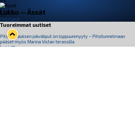
VS
Lukko — Ässät
Osta liput
Tuoreimmat uutiset
Pitsiturnauksen päiväliput on loppuunmyyty – Pitsitunnelmaan
pääset myös Marina Vistan terassilla
Lue juttu »
Lukko ja pirkanmaalainen vaatevalmistaja Nousu yhteistyöhön
Lue juttu »
Aapo Vanninen Nuorten Leijonien mukana
Lue juttu »
Rauman Lukko Oy on ostanut Marina Vista Oy:n liiketoiminnan
Raumalta
Lue juttu »
Varausviikonloppu oli kiireinen Jakub Florisille
Lue juttu »
Seuraa Lukkoa somessa