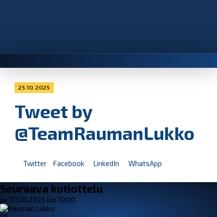
25.10.2025
Tweet by
@TeamRaumanLukko
Twitter
Facebook
LinkedIn
WhatsApp
Seuraava kotiottelu
pe 07.08.2026 klo 10:00