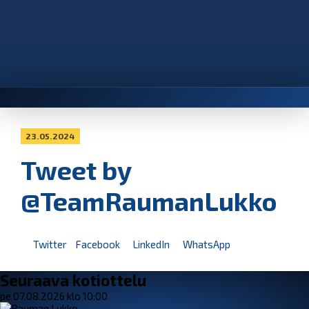
23.05.2024
Tweet by
@TeamRaumanLukko
Twitter
Facebook
LinkedIn
WhatsApp
Seuraava kotiottelu
pe 07.08.2026 klo 10:00