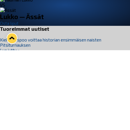
VS
Lukko — Ässät
Osta liput
Tuoreimmat uutiset
Kiekko-Espoo voittaa historian ensimmäisen naisten
Pitsiturnauksen
Lue juttu »
Pitsiturnauksen päiväliput on loppuunmyyty – Pitsitunnelmaan
pääset myös Marina Vistan terassilla
Lue juttu »
Lukko ja pirkanmaalainen vaatevalmistaja Nousu yhteistyöhön
Lue juttu »
Aapo Vanninen Nuorten Leijonien mukana
Lue juttu »
Rauman Lukko Oy on ostanut Marina Vista Oy:n liiketoiminnan
Raumalta
Lue juttu »