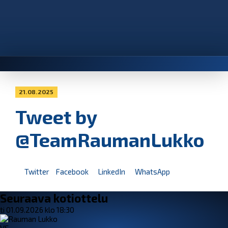
21.08.2025
Tweet by
@TeamRaumanLukko
Twitter
Facebook
LinkedIn
WhatsApp
Seuraava kotiottelu
ti 01.09.2026 klo 18:30