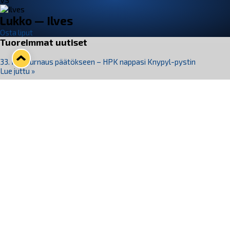
VS
Lukko — Ilves
Osta liput
Tuoreimmat uutiset
33. Pitsiturnaus päätökseen – HPK nappasi Knypyl-pystin
Lue juttu »
Otteluliput juhlakaudelle 26–27 nyt myynnissä!
Lue juttu »
Kiekko-Espoo voittaa historian ensimmäisen naisten
Pitsiturnauksen
Lue juttu »
Pitsiturnauksen päiväliput on loppuunmyyty – Pitsitunnelmaan
pääset myös Marina Vistan terassilla
Lue juttu »
Lukko ja pirkanmaalainen vaatevalmistaja Nousu yhteistyöhön
Lue juttu »
Seuraa Lukkoa somessa