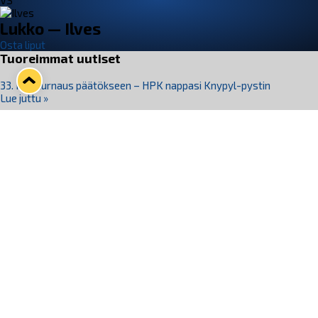
VS
Lukko — Ilves
Osta liput
Tuoreimmat uutiset
33. Pitsiturnaus päätökseen – HPK nappasi Knypyl-pystin
Lue juttu »
Otteluliput juhlakaudelle 26–27 nyt myynnissä!
Lue juttu »
Kiekko-Espoo voittaa historian ensimmäisen naisten
Pitsiturnauksen
Lue juttu »
Pitsiturnauksen päiväliput on loppuunmyyty – Pitsitunnelmaan
pääset myös Marina Vistan terassilla
Lue juttu »
Lukko ja pirkanmaalainen vaatevalmistaja Nousu yhteistyöhön
Lue juttu »
Seuraa Lukkoa somessa