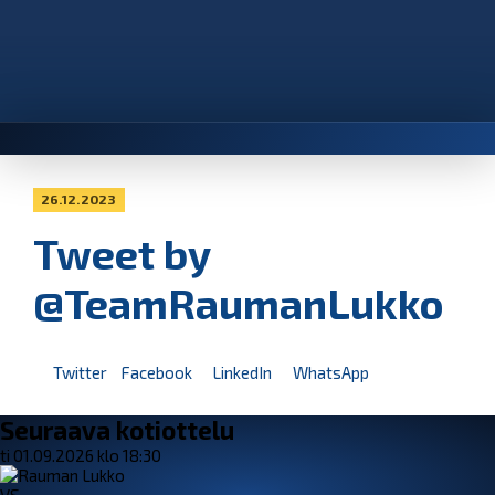
26.12.2023
Tweet by
@TeamRaumanLukko
Twitter
Facebook
LinkedIn
WhatsApp
Seuraava kotiottelu
ti 01.09.2026 klo 18:30