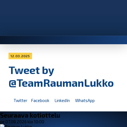
12.03.2025
Tweet by
@TeamRaumanLukko
Twitter
Facebook
LinkedIn
WhatsApp
Seuraava kotiottelu
pe 07.08.2026 klo 10:00