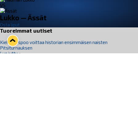
VS
Lukko — Ässät
Osta liput
Tuoreimmat uutiset
Kiekko-Espoo voittaa historian ensimmäisen naisten
Pitsiturnauksen
Lue juttu »
Pitsiturnauksen päiväliput on loppuunmyyty – Pitsitunnelmaan
pääset myös Marina Vistan terassilla
Lue juttu »
Lukko ja pirkanmaalainen vaatevalmistaja Nousu yhteistyöhön
Lue juttu »
Aapo Vanninen Nuorten Leijonien mukana
Lue juttu »
Rauman Lukko Oy on ostanut Marina Vista Oy:n liiketoiminnan
Raumalta
Lue juttu »