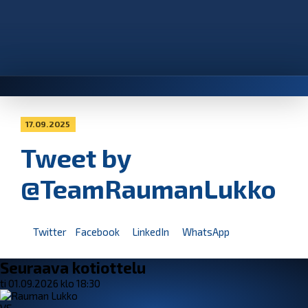
17.09.2025
Tweet by
@TeamRaumanLukko
Twitter
Facebook
LinkedIn
WhatsApp
Seuraava kotiottelu
ti 01.09.2026 klo 18:30