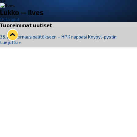
VS
Lukko — Ilves
Osta liput
Tuoreimmat uutiset
33. Pitsiturnaus päätökseen – HPK nappasi Knypyl-pystin
Lue juttu »
Otteluliput juhlakaudelle 26–27 nyt myynnissä!
Lue juttu »
Kiekko-Espoo voittaa historian ensimmäisen naisten
Pitsiturnauksen
Lue juttu »
Pitsiturnauksen päiväliput on loppuunmyyty – Pitsitunnelmaan
pääset myös Marina Vistan terassilla
Lue juttu »
Lukko ja pirkanmaalainen vaatevalmistaja Nousu yhteistyöhön
Lue juttu »
Seuraa Lukkoa somessa