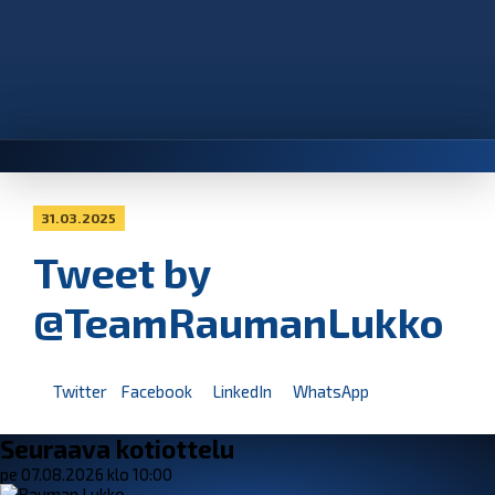
31.03.2025
Tweet by
@TeamRaumanLukko
Twitter
Facebook
LinkedIn
WhatsApp
Seuraava kotiottelu
pe 07.08.2026 klo 10:00