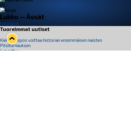
VS
Lukko — Ässät
Osta liput
Tuoreimmat uutiset
Kiekko-Espoo voittaa historian ensimmäisen naisten
Pitsiturnauksen
Lue juttu »
Pitsiturnauksen päiväliput on loppuunmyyty – Pitsitunnelmaan
pääset myös Marina Vistan terassilla
Lue juttu »
Lukko ja pirkanmaalainen vaatevalmistaja Nousu yhteistyöhön
Lue juttu »
Aapo Vanninen Nuorten Leijonien mukana
Lue juttu »
Rauman Lukko Oy on ostanut Marina Vista Oy:n liiketoiminnan
Raumalta
Lue juttu »