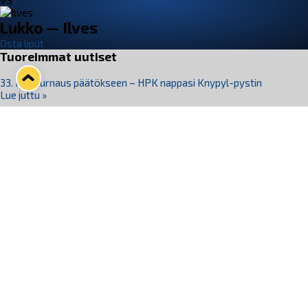
VS
Lukko — Ilves
Osta liput
Tuoreimmat uutiset
33. Pitsiturnaus päätökseen – HPK nappasi Knypyl-pystin
Lue juttu »
Otteluliput juhlakaudelle 26–27 nyt myynnissä!
Lue juttu »
Kiekko-Espoo voittaa historian ensimmäisen naisten
Pitsiturnauksen
Lue juttu »
Pitsiturnauksen päiväliput on loppuunmyyty – Pitsitunnelmaan
pääset myös Marina Vistan terassilla
Lue juttu »
Lukko ja pirkanmaalainen vaatevalmistaja Nousu yhteistyöhön
Lue juttu »
Seuraa Lukkoa somessa