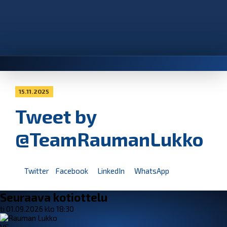
15.11.2025
Tweet by
@TeamRaumanLukko
Twitter
Facebook
LinkedIn
WhatsApp
Seuraava kotiottelu
ti 01.09.2026 klo 18:30