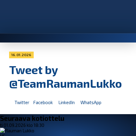
16.01.2026
Tweet by
@TeamRaumanLukko
Twitter
Facebook
LinkedIn
WhatsApp
Seuraava kotiottelu
ti 01.09.2026 klo 18:30