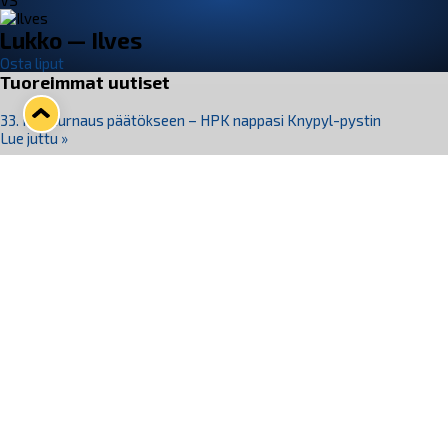
VS
Lukko — Ilves
Osta liput
Tuoreimmat uutiset
33. Pitsiturnaus päätökseen – HPK nappasi Knypyl-pystin
Lue juttu »
Otteluliput juhlakaudelle 26–27 nyt myynnissä!
Lue juttu »
Kiekko-Espoo voittaa historian ensimmäisen naisten
Pitsiturnauksen
Lue juttu »
Pitsiturnauksen päiväliput on loppuunmyyty – Pitsitunnelmaan
pääset myös Marina Vistan terassilla
Lue juttu »
Lukko ja pirkanmaalainen vaatevalmistaja Nousu yhteistyöhön
Lue juttu »
Seuraa Lukkoa somessa