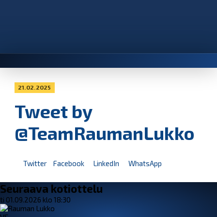
21.02.2025
Tweet by
@TeamRaumanLukko
Twitter
Facebook
LinkedIn
WhatsApp
Seuraava kotiottelu
ti 01.09.2026 klo 18:30