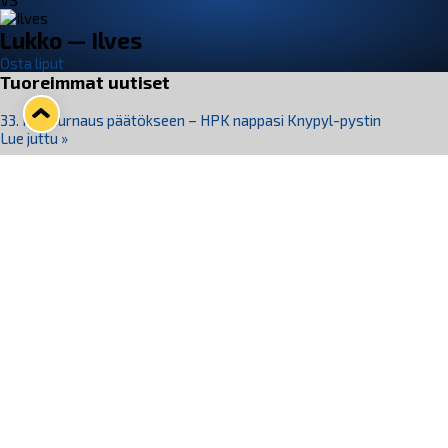
VS
Lukko — Ilves
Osta liput
Tuoreimmat uutiset
33. Pitsiturnaus päätökseen – HPK nappasi Knypyl-pystin
Lue juttu »
Otteluliput juhlakaudelle 26–27 nyt myynnissä!
Lue juttu »
Kiekko-Espoo voittaa historian ensimmäisen naisten
Pitsiturnauksen
Lue juttu »
Pitsiturnauksen päiväliput on loppuunmyyty – Pitsitunnelmaan
pääset myös Marina Vistan terassilla
Lue juttu »
Lukko ja pirkanmaalainen vaatevalmistaja Nousu yhteistyöhön
Lue juttu »
Seuraa Lukkoa somessa