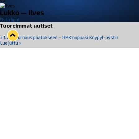
VS
Lukko — Ilves
Osta liput
Tuoreimmat uutiset
33. Pitsiturnaus päätökseen – HPK nappasi Knypyl-pystin
Lue juttu »
Otteluliput juhlakaudelle 26–27 nyt myynnissä!
Lue juttu »
Kiekko-Espoo voittaa historian ensimmäisen naisten
Pitsiturnauksen
Lue juttu »
Pitsiturnauksen päiväliput on loppuunmyyty – Pitsitunnelmaan
pääset myös Marina Vistan terassilla
Lue juttu »
Lukko ja pirkanmaalainen vaatevalmistaja Nousu yhteistyöhön
Lue juttu »
Seuraa Lukkoa somessa