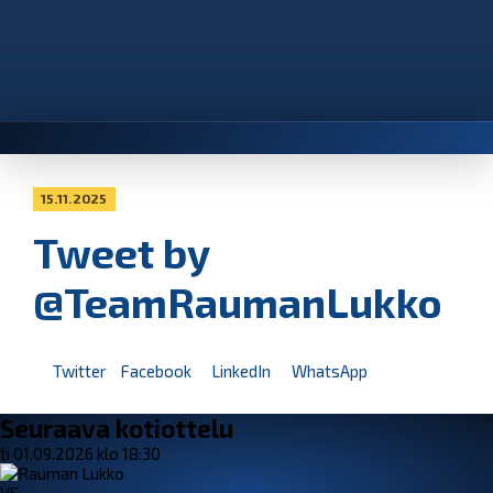
15.11.2025
Tweet by
@TeamRaumanLukko
Twitter
Facebook
LinkedIn
WhatsApp
Seuraava kotiottelu
ti 01.09.2026 klo 18:30