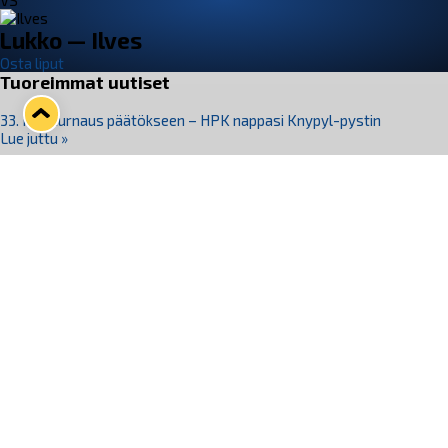
VS
Lukko — Ilves
Osta liput
Tuoreimmat uutiset
33. Pitsiturnaus päätökseen – HPK nappasi Knypyl-pystin
Lue juttu »
Otteluliput juhlakaudelle 26–27 nyt myynnissä!
Lue juttu »
Kiekko-Espoo voittaa historian ensimmäisen naisten
Pitsiturnauksen
Lue juttu »
Pitsiturnauksen päiväliput on loppuunmyyty – Pitsitunnelmaan
pääset myös Marina Vistan terassilla
Lue juttu »
Lukko ja pirkanmaalainen vaatevalmistaja Nousu yhteistyöhön
Lue juttu »
Seuraa Lukkoa somessa