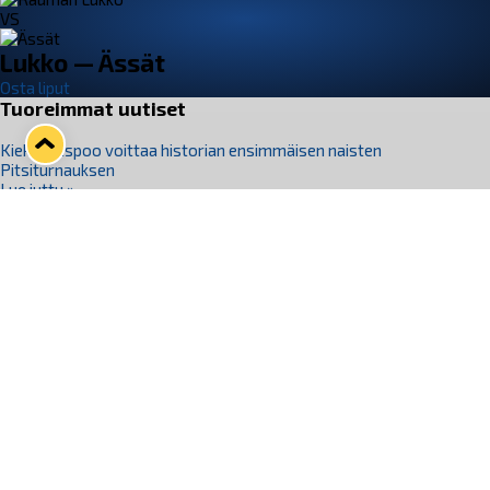
VS
Lukko — Ässät
Osta liput
Tuoreimmat uutiset
Kiekko-Espoo voittaa historian ensimmäisen naisten
Pitsiturnauksen
Lue juttu »
Pitsiturnauksen päiväliput on loppuunmyyty – Pitsitunnelmaan
pääset myös Marina Vistan terassilla
Lue juttu »
Lukko ja pirkanmaalainen vaatevalmistaja Nousu yhteistyöhön
Lue juttu »
Aapo Vanninen Nuorten Leijonien mukana
Lue juttu »
Rauman Lukko Oy on ostanut Marina Vista Oy:n liiketoiminnan
Raumalta
Lue juttu »