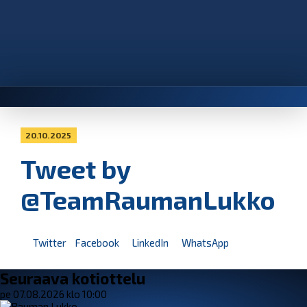
20.10.2025
Tweet by
@TeamRaumanLukko
Twitter
Facebook
LinkedIn
WhatsApp
Seuraava kotiottelu
pe 07.08.2026 klo 10:00