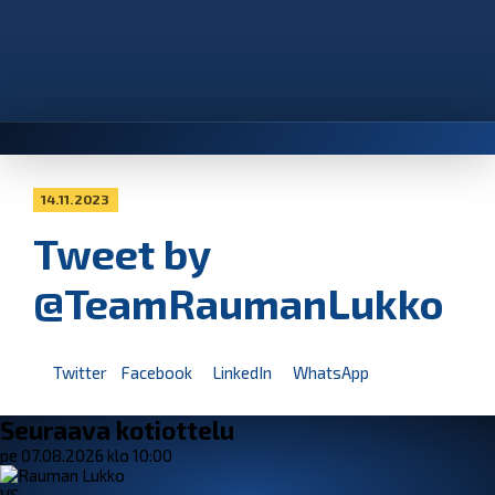
14.11.2023
Tweet by
@TeamRaumanLukko
Twitter
Facebook
LinkedIn
WhatsApp
Seuraava kotiottelu
pe 07.08.2026 klo 10:00