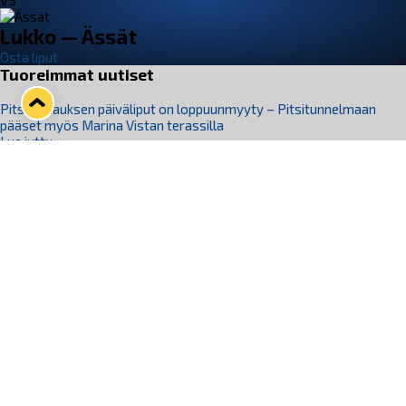
VS
Lukko — Ässät
Osta liput
Tuoreimmat uutiset
Pitsiturnauksen päiväliput on loppuunmyyty – Pitsitunnelmaan
pääset myös Marina Vistan terassilla
Lue juttu »
Lukko ja pirkanmaalainen vaatevalmistaja Nousu yhteistyöhön
Lue juttu »
Aapo Vanninen Nuorten Leijonien mukana
Lue juttu »
Rauman Lukko Oy on ostanut Marina Vista Oy:n liiketoiminnan
Raumalta
Lue juttu »
Varausviikonloppu oli kiireinen Jakub Florisille
Lue juttu »
Seuraa Lukkoa somessa