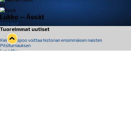
VS
Lukko — Ässät
Osta liput
Tuoreimmat uutiset
Kiekko-Espoo voittaa historian ensimmäisen naisten
Pitsiturnauksen
Lue juttu »
Pitsiturnauksen päiväliput on loppuunmyyty – Pitsitunnelmaan
pääset myös Marina Vistan terassilla
Lue juttu »
Lukko ja pirkanmaalainen vaatevalmistaja Nousu yhteistyöhön
Lue juttu »
Aapo Vanninen Nuorten Leijonien mukana
Lue juttu »
Rauman Lukko Oy on ostanut Marina Vista Oy:n liiketoiminnan
Raumalta
Lue juttu »