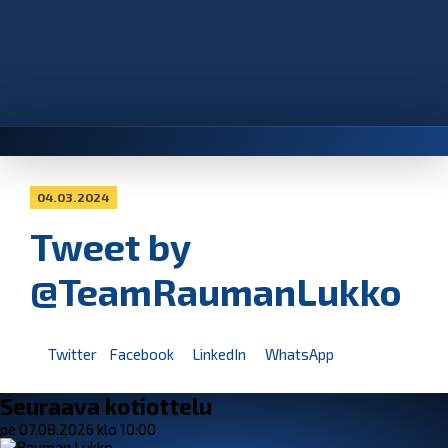
04.03.2024
Tweet by
@TeamRaumanLukko
Twitter
Facebook
LinkedIn
WhatsApp
Seuraava kotiottelu
pe 07.08.2026 klo 10:00