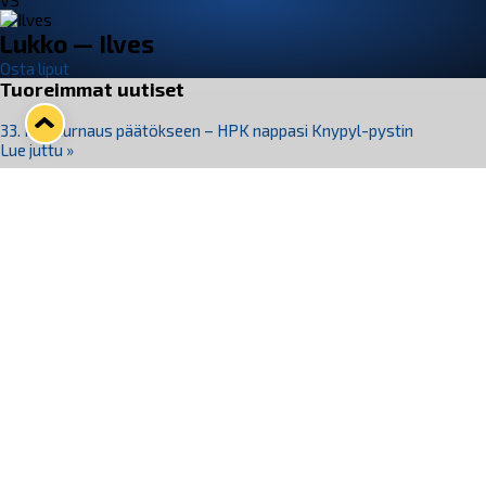
VS
Lukko — Ilves
Osta liput
Tuoreimmat uutiset
33. Pitsiturnaus päätökseen – HPK nappasi Knypyl-pystin
Lue juttu »
Otteluliput juhlakaudelle 26–27 nyt myynnissä!
Lue juttu »
Kiekko-Espoo voittaa historian ensimmäisen naisten
Pitsiturnauksen
Lue juttu »
Pitsiturnauksen päiväliput on loppuunmyyty – Pitsitunnelmaan
pääset myös Marina Vistan terassilla
Lue juttu »
Lukko ja pirkanmaalainen vaatevalmistaja Nousu yhteistyöhön
Lue juttu »
Seuraa Lukkoa somessa