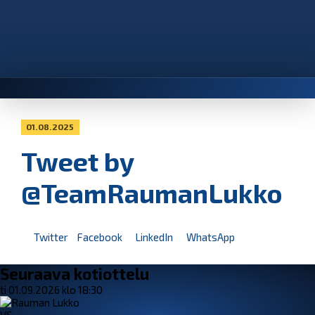
01.08.2025
Tweet by
@TeamRaumanLukko
Twitter
Facebook
LinkedIn
WhatsApp
Seuraava kotiottelu
ti 01.09.2026 klo 18:30