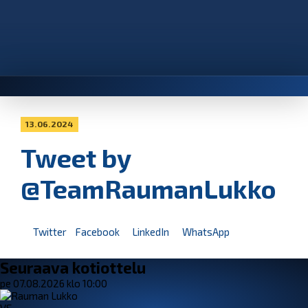
13.06.2024
Tweet by
@TeamRaumanLukko
Twitter
Facebook
LinkedIn
WhatsApp
Seuraava kotiottelu
pe 07.08.2026 klo 10:00