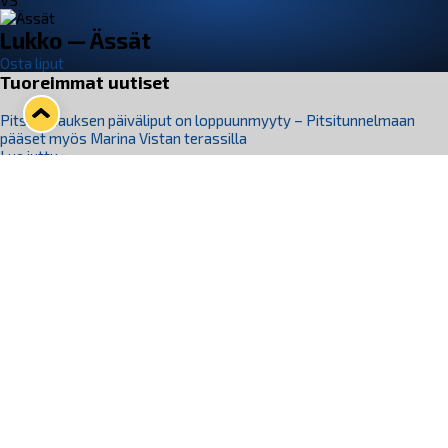
VS
Lukko — Ässät
Osta liput
Tuoreimmat uutiset
Pitsiturnauksen päiväliput on loppuunmyyty – Pitsitunnelmaan
pääset myös Marina Vistan terassilla
Lue juttu »
Lukko ja pirkanmaalainen vaatevalmistaja Nousu yhteistyöhön
Lue juttu »
Aapo Vanninen Nuorten Leijonien mukana
Lue juttu »
Rauman Lukko Oy on ostanut Marina Vista Oy:n liiketoiminnan
Raumalta
Lue juttu »
Varausviikonloppu oli kiireinen Jakub Florisille
Lue juttu »
Seuraa Lukkoa somessa