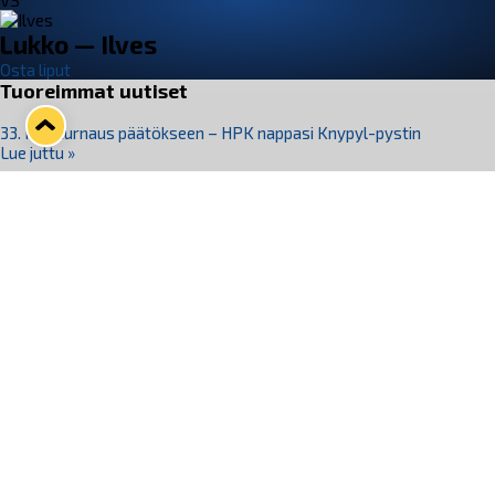
VS
Lukko — Ilves
Osta liput
Tuoreimmat uutiset
33. Pitsiturnaus päätökseen – HPK nappasi Knypyl-pystin
Lue juttu »
Otteluliput juhlakaudelle 26–27 nyt myynnissä!
Lue juttu »
Kiekko-Espoo voittaa historian ensimmäisen naisten
Pitsiturnauksen
Lue juttu »
Pitsiturnauksen päiväliput on loppuunmyyty – Pitsitunnelmaan
pääset myös Marina Vistan terassilla
Lue juttu »
Lukko ja pirkanmaalainen vaatevalmistaja Nousu yhteistyöhön
Lue juttu »
Seuraa Lukkoa somessa