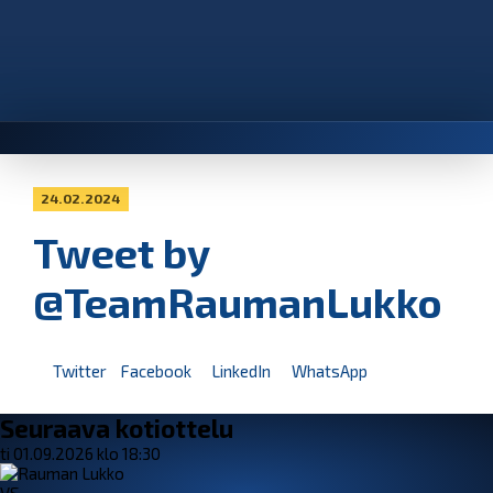
24.02.2024
Tweet by
@TeamRaumanLukko
Twitter
Facebook
LinkedIn
WhatsApp
Seuraava kotiottelu
ti 01.09.2026 klo 18:30