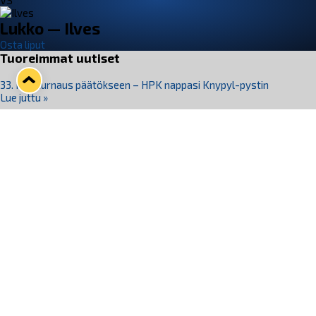
VS
Lukko — Ilves
Osta liput
Tuoreimmat uutiset
33. Pitsiturnaus päätökseen – HPK nappasi Knypyl-pystin
Lue juttu »
Otteluliput juhlakaudelle 26–27 nyt myynnissä!
Lue juttu »
Kiekko-Espoo voittaa historian ensimmäisen naisten
Pitsiturnauksen
Lue juttu »
Pitsiturnauksen päiväliput on loppuunmyyty – Pitsitunnelmaan
pääset myös Marina Vistan terassilla
Lue juttu »
Lukko ja pirkanmaalainen vaatevalmistaja Nousu yhteistyöhön
Lue juttu »
Seuraa Lukkoa somessa