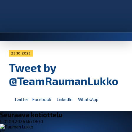
23.10.2025
Tweet by
@TeamRaumanLukko
Twitter
Facebook
LinkedIn
WhatsApp
Seuraava kotiottelu
ti 01.09.2026 klo 18:30