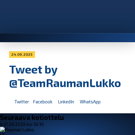
24.09.2025
Tweet by
@TeamRaumanLukko
Twitter
Facebook
LinkedIn
WhatsApp
Seuraava kotiottelu
ti 01.09.2026 klo 18:30