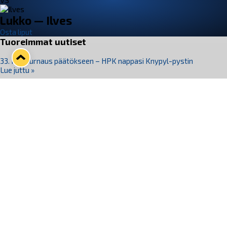
VS
Lukko — Ilves
Osta liput
Tuoreimmat uutiset
33. Pitsiturnaus päätökseen – HPK nappasi Knypyl-pystin
Lue juttu »
Otteluliput juhlakaudelle 26–27 nyt myynnissä!
Lue juttu »
Kiekko-Espoo voittaa historian ensimmäisen naisten
Pitsiturnauksen
Lue juttu »
Pitsiturnauksen päiväliput on loppuunmyyty – Pitsitunnelmaan
pääset myös Marina Vistan terassilla
Lue juttu »
Lukko ja pirkanmaalainen vaatevalmistaja Nousu yhteistyöhön
Lue juttu »
Seuraa Lukkoa somessa