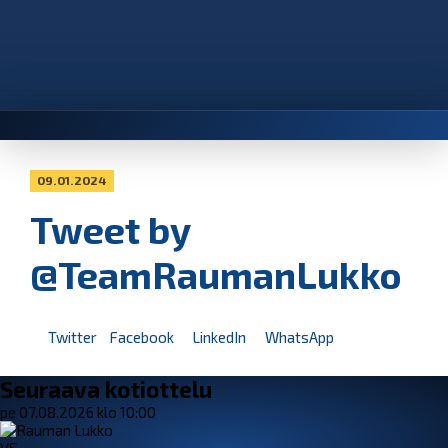
09.01.2024
Tweet by
@TeamRaumanLukko
Twitter
Facebook
LinkedIn
WhatsApp
Seuraava kotiottelu
pe 07.08.2026 klo 10:00