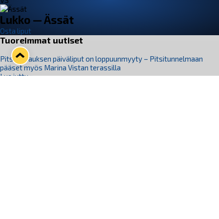
VS
Lukko — Ässät
Osta liput
Tuoreimmat uutiset
Pitsiturnauksen päiväliput on loppuunmyyty – Pitsitunnelmaan
pääset myös Marina Vistan terassilla
Lue juttu »
Lukko ja pirkanmaalainen vaatevalmistaja Nousu yhteistyöhön
Lue juttu »
Aapo Vanninen Nuorten Leijonien mukana
Lue juttu »
Rauman Lukko Oy on ostanut Marina Vista Oy:n liiketoiminnan
Raumalta
Lue juttu »
Varausviikonloppu oli kiireinen Jakub Florisille
Lue juttu »
Seuraa Lukkoa somessa