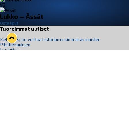
VS
Lukko — Ässät
Osta liput
Tuoreimmat uutiset
Kiekko-Espoo voittaa historian ensimmäisen naisten
Pitsiturnauksen
Lue juttu »
Pitsiturnauksen päiväliput on loppuunmyyty – Pitsitunnelmaan
pääset myös Marina Vistan terassilla
Lue juttu »
Lukko ja pirkanmaalainen vaatevalmistaja Nousu yhteistyöhön
Lue juttu »
Aapo Vanninen Nuorten Leijonien mukana
Lue juttu »
Rauman Lukko Oy on ostanut Marina Vista Oy:n liiketoiminnan
Raumalta
Lue juttu »