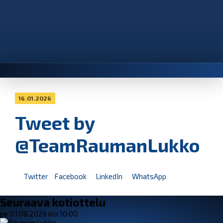
16.01.2026
Tweet by
@TeamRaumanLukko
Twitter
Facebook
LinkedIn
WhatsApp
Seuraava kotiottelu
pe 07.08.2026 klo 10:00