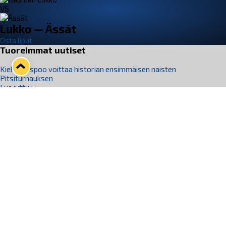
VS
Lukko — Ässät
Osta liput
Tuoreimmat uutiset
Kiekko-Espoo voittaa historian ensimmäisen naisten
Pitsiturnauksen
Lue juttu »
Pitsiturnauksen päiväliput on loppuunmyyty – Pitsitunnelmaan
pääset myös Marina Vistan terassilla
Lue juttu »
Lukko ja pirkanmaalainen vaatevalmistaja Nousu yhteistyöhön
Lue juttu »
Aapo Vanninen Nuorten Leijonien mukana
Lue juttu »
Rauman Lukko Oy on ostanut Marina Vista Oy:n liiketoiminnan
Raumalta
Lue juttu »