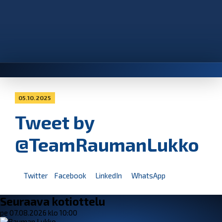
05.10.2025
Tweet by
@TeamRaumanLukko
Twitter
Facebook
LinkedIn
WhatsApp
Seuraava kotiottelu
pe 07.08.2026 klo 10:00