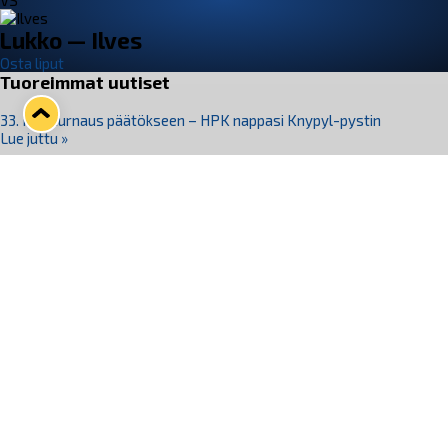
VS
Lukko — Ilves
Osta liput
Tuoreimmat uutiset
33. Pitsiturnaus päätökseen – HPK nappasi Knypyl-pystin
Lue juttu »
Otteluliput juhlakaudelle 26–27 nyt myynnissä!
Lue juttu »
Kiekko-Espoo voittaa historian ensimmäisen naisten
Pitsiturnauksen
Lue juttu »
Pitsiturnauksen päiväliput on loppuunmyyty – Pitsitunnelmaan
pääset myös Marina Vistan terassilla
Lue juttu »
Lukko ja pirkanmaalainen vaatevalmistaja Nousu yhteistyöhön
Lue juttu »
Seuraa Lukkoa somessa