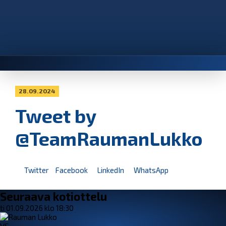
28.09.2024
Tweet by
@TeamRaumanLukko
Twitter
Facebook
LinkedIn
WhatsApp
Seuraava kotiottelu
ti 01.09.2026 klo 18:30